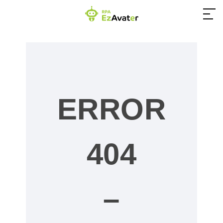
03-4550-0555
営業時間／9:00～17:30（土日祝休み）
ERROR
お問い合わせ
404
ホーム
EzAvaterとは
–
コンテンツ