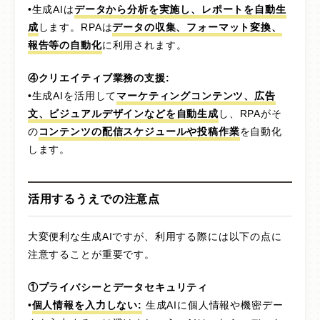
•生成AIは
データから分析を実施し、レポートを自動生
成
します。RPAは
データの収集、フォーマット変換、
報告等の自動化
に利用されます。
④クリエイティブ業務の支援:
•生成AIを活用して
マーケティングコンテンツ、広告
文、ビジュアルデザインなどを自動生成
し、RPAがそ
の
コンテンツの配信スケジュールや投稿作業
を自動化
します。
活用するうえでの注意点
大変便利な生成AIですが、利用する際には以下の点に
注意することが重要です。
①プライバシーとデータセキュリティ
•
個人情報を入力しない:
生成AIに個人情報や機密デー