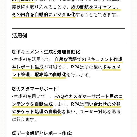
識技術を取り入れることで、
紙の書類をスキャンし、
その内容を自動的にデジタル化
することもできます。
活用例
①ドキュメント生成と処理自動化:
•生成AIを活用して、
自然な言語でのドキュメント作成
やレポート生成
が可能です。RPAはその後の
ドキュメ
ント管理、配布等の自動化
を行います。
②カスタマーサポート:
•生成AIを用いて、、
FAQやカスタマーサポート用のコ
ンテンツを自動生成
します。RPAは
問い合わせの分類
やチケット処理の自動化
を担い、ユーザー対応を迅速
に行えます。
③データ解析とレポート作成: