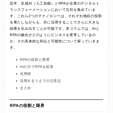
近年、生成AI（人工知能）とRPAが企業のデジタルト
導入事例
ランスフォーメーションにおいて注目を集めていま
す。これら2つのテクノロジーは、それぞれ独自の役割
よくあるご質問
を果たしながらも、共に活用することでさらに大きな
効果を生み出すことが可能です。本コラムでは、AIと
パートナー
RPAの融合がどのようにビジネスを変革しているの
か、その具体的な利点と可能性について探っていきま
開発までの道のり
す。
セミナー申し込み
RPAの役割と限界
AIの力でRPAを拡張
資料請求
活用例
活用するうえでの注意点
無料トライアル
まとめ
会社概要
RPAの役割と限界
プライバシーポリシー