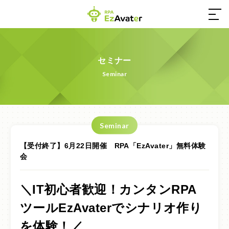
03-4550-0555
セミナー
Seminar
営業時間／9:00～17:30（土日祝休み）
お問い合わせ
Seminar
【受付終了】6月22日開催 RPA「EzAvater」無料体験
会
ホーム
EzAvaterとは
＼IT初心者歓迎！カンタンRPA
ツールEzAvaterでシナリオ作り
コンテンツ
を
体験！／