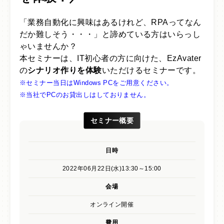
導入事例
「業務自動化に興味はあるけれど、RPAってなん
だか難しそう・・・」と諦めている方はいらっし
よくあるご質問
ゃいませんか？
本セミナーは、IT初心者の方に向けた、EzAvater
パートナー
の
シナリオ作りを体験
いただけるセミナーです。
※セミナー当日はWindows PCをご用意ください。
開発までの道のり
※当社でPCのお貸出しはしておりません。
セミナー申し込み
セミナー概要
資料請求
日時
無料トライアル
2022年06月22日(水)13:30～15:00
会場
会社概要
オンライン開催
プライバシーポリシー
費用