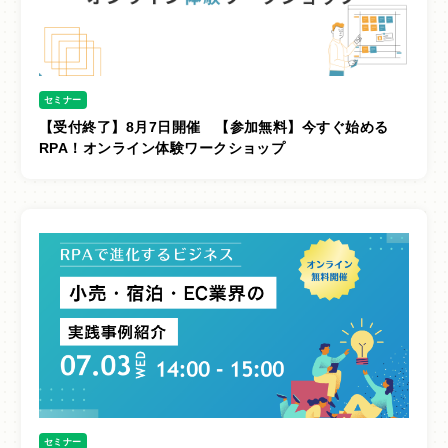
導入事例
よくあるご質問
セミナー
パートナー
【受付終了】8月7日開催 【参加無料】今すぐ始める
RPA！オンライン体験ワークショップ
開発までの道のり
セミナー申し込み
資料請求
無料トライアル
会社概要
プライバシーポリシー
セミナー